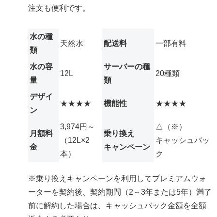
注文も便利です。
水の種
天然水
配送料
一部有料
類
水の容
サーバーの種
12L
20種類
量
類
デザイ
★★★★
機能性
★★★★
ン
3,974円～
△（※）
月額料
乗り換え
（12L×2
キャッシュバッ
金
キャンペーン
本）
ク
※乗り換えキャンペーンを利用してプレミアムウォ
ーターを契約後、契約期間（2～3年または5年）満了
前に解約した場合は、キャッシュバック金額を全額