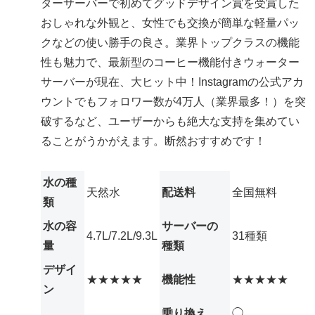
ターサーバーで初めてグッドデザイン賞を受賞した
おしゃれな外観と、女性でも交換が簡単な軽量パッ
クなどの使い勝手の良さ。業界トップクラスの機能
性も魅力で、最新型のコーヒー機能付きウォーター
サーバーが現在、大ヒット中！Instagramの公式アカ
ウントでもフォロワー数が4万人（業界最多！）を突
破するなど、ユーザーからも絶大な支持を集めてい
ることがうかがえます。断然おすすめです！
水の種
天然水
配送料
全国無料
類
水の容
サーバーの
4.7L/7.2L/9.3L
31種類
量
種類
デザイ
★★★★★
機能性
★★★★★
ン
乗り換え
◯