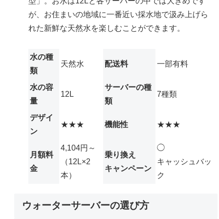
型」。お水は12Lと各サーバーの中では大きめです
が、お住まいの地域に一番近い採水地で汲み上げら
れた新鮮な天然水を楽しむことができます。
水の種
天然水
配送料
一部有料
類
水の容
サーバーの種
12L
7種類
量
類
デザイ
★★★
機能性
★★★
ン
4,104円～
◯
月額料
乗り換え
（12L×2
キャッシュバッ
金
キャンペーン
本）
ク
ウォーターサーバーの選び方