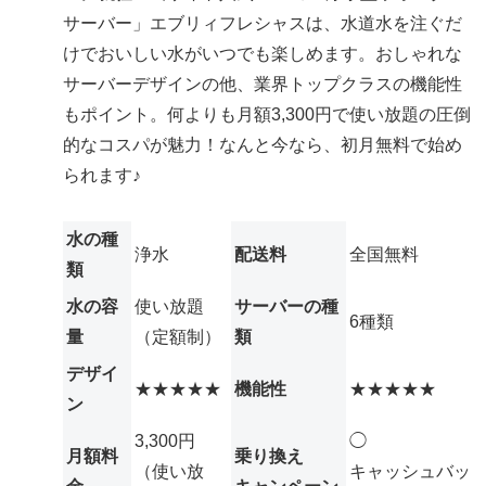
サーバー」エブリィフレシャスは、
水道水を注ぐだ
け
でおいしい水がいつでも楽しめます。おしゃれな
サーバーデザインの他、業界トップクラスの機能性
もポイント。何よりも月額3,300円で使い放題の圧倒
的なコスパが魅力！なんと
今なら、初月無料
で始め
られます♪
水の種
浄水
配送料
全国無料
類
水の容
使い放題
サーバーの種
6種類
量
（定額制）
類
デザイ
★★★★★
機能性
★★★★★
ン
3,300円
◯
月額料
乗り換え
（使い放
キャッシュバッ